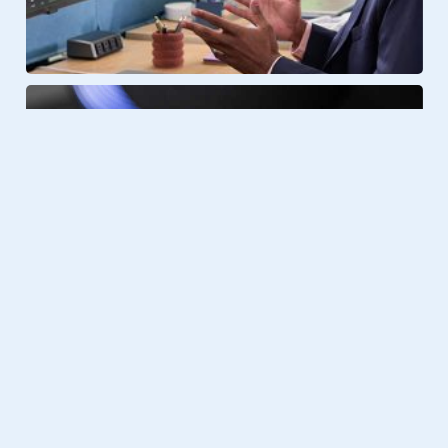
Gadgets
11.06.2019
​Logitech komt met nog betere
versie van de populairste
gamingmuis