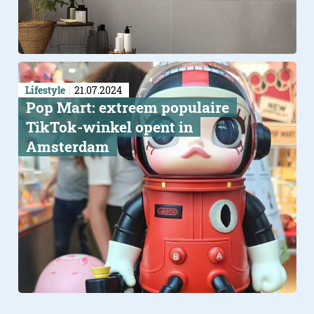
Lifestyle
21.07.2024
Pop Mart: extreem populaire
TikTok-winkel opent in
Amsterdam