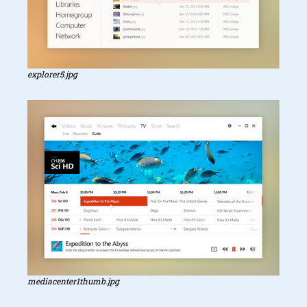
explorer5.jpg
mediacenter1thumb.jpg