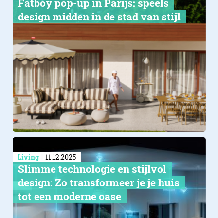
Fatboy pop-up in Parijs: speels
design midden in de stad van stijl
Living
11.12.2025
Slimme technologie en stijlvol
design: Zo transformeer je je huis
tot een moderne oase