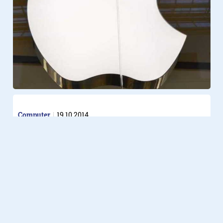
Computer
19.10.2014
Keuze uit vijf verschillende
iPad’s
Welke moet je kiezen?