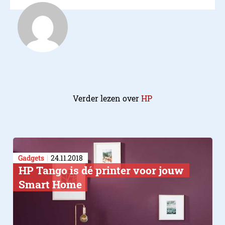
Verder lezen over
HP
Gadgets
24.11.2018
HP Tango is dé printer voor jouw
Smart Home