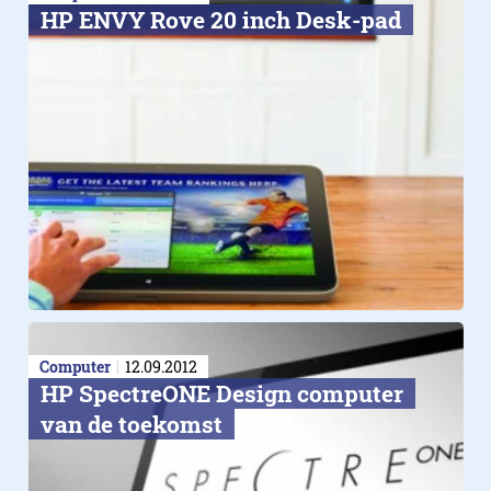
HP ENVY Rove 20 inch Desk-pad
Computer
12.09.2012
HP SpectreONE Design computer
van de toekomst