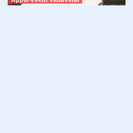
Computer
19.10.2014
Keuze uit vijf verschillende
iPad’s
Welke moet je kiezen?