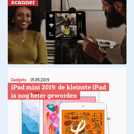
scanner
Gadgets
15.05.2019
​iPad mini 2019: de kleinste iPad
is nog beter geworden