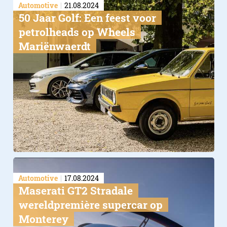
Automotive
21.08.2024
50 Jaar Golf: Een feest voor
petrolheads op Wheels
Mariënwaerdt
Automotive
17.08.2024
Maserati GT2 Stradale
wereldpremière supercar op
Monterey