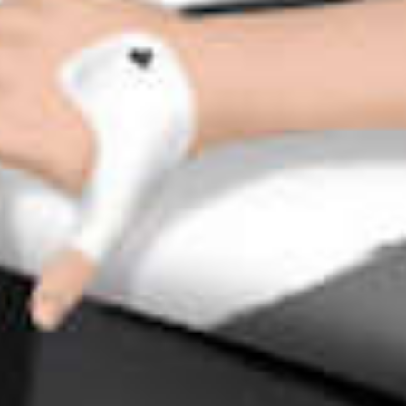
Supercar van
toekomst: O
Iconic Conc
2030