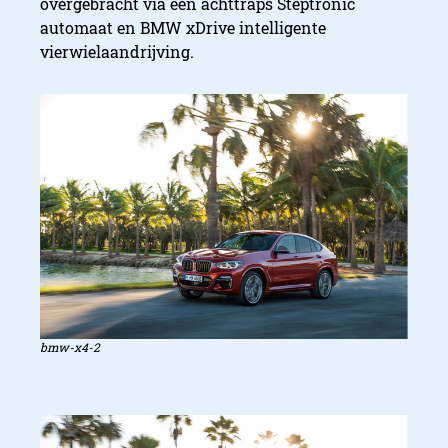
overgebracht via een achttraps Steptronic
automaat en BMW xDrive intelligente
vierwielaandrijving.
bmw-x4-2