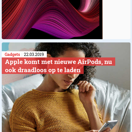
Gadgets
22.03.2019
Apple komt met nieuwe AirPods, nu
ook draadloos op te laden