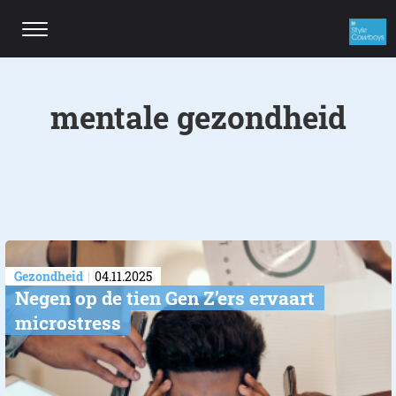
mentale gezon
Gezondheid
04.11.2025
Negen op de tien Gen Z’ers ervaart
microstress