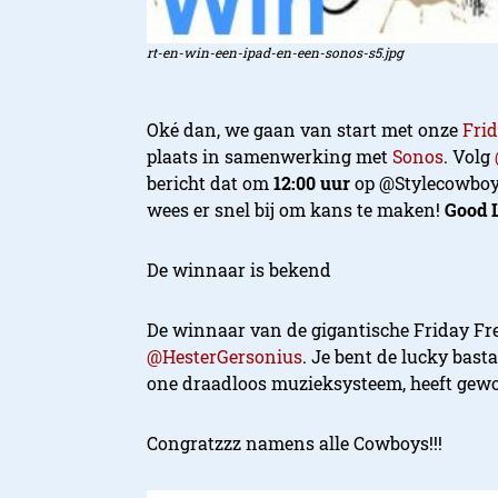
rt-en-win-een-ipad-en-een-sonos-s5.jpg
Oké dan, we gaan van start met onze
Frid
plaats in samenwerking met
Sonos
. Volg
bericht dat om
12:00 uur
op @Stylecowboys
wees er snel bij om kans te maken!
Good L
De winnaar is bekend
De winnaar van de gigantische Friday Fre
@HesterGersonius
. Je bent de lucky basta
one draadloos muzieksysteem, heeft gew
Congratzzz namens alle Cowboys!!!